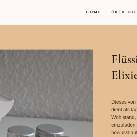
HOME
ÜBER MI
Flüss
Elixi
Dieses von 
dient als tä
Wohlstand, 
einzuladen.
bewusst auf