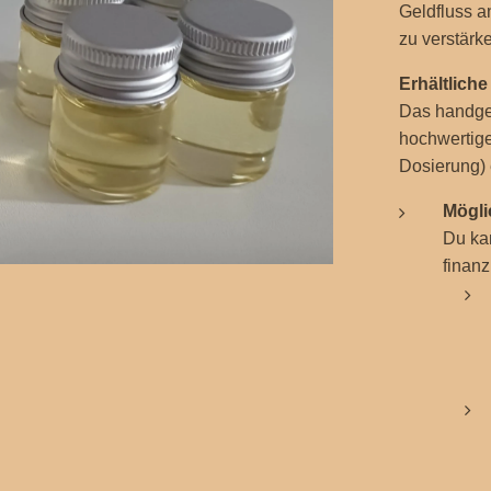
Geldfluss a
zu verstärk
Erhältlich
Das handgef
hochwertige
Dosierung) e
Mögli
Du kan
finanz