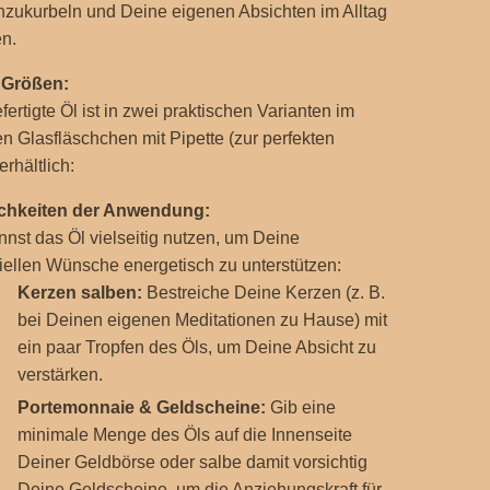
nzukurbeln und Deine eigenen Absichten im Alltag
en.
e Größen:
ertigte Öl ist in zwei praktischen Varianten im
n Glasfläschchen mit Pipette (zur perfekten
rhältlich:
chkeiten der Anwendung:
nst das Öl vielseitig nutzen, um Deine
iellen Wünsche energetisch zu unterstützen:
Kerzen salben:
Bestreiche Deine Kerzen (z. B.
bei Deinen eigenen Meditationen zu Hause) mit
ein paar Tropfen des Öls, um Deine Absicht zu
verstärken.
Portemonnaie & Geldscheine:
Gib eine
minimale Menge des Öls auf die Innenseite
Deiner Geldbörse oder salbe damit vorsichtig
Deine Geldscheine, um die Anziehungskraft für