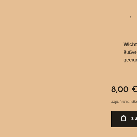
Wicht
äußer
geeig
8,00
zzgl. Versandk
Z